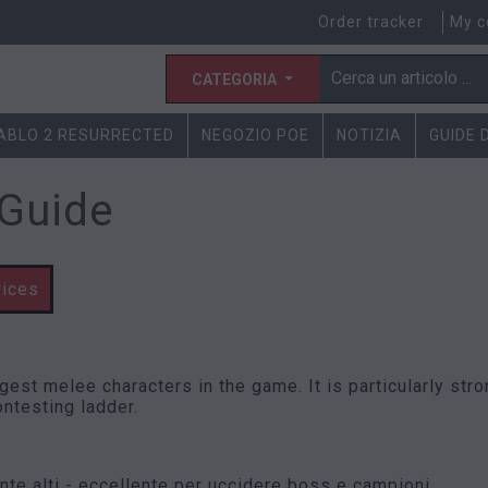
Order tracker
My c
CATEGORIA
IABLO 2 RESURRECTED
NEGOZIO POE
NOTIZIA
GUIDE 
 Guide
rices
gest melee characters in the game. It is particularly str
ontesting ladder.
te alti - eccellente per uccidere boss e campioni.