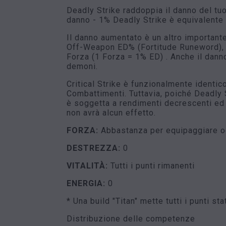
Deadly Strike raddoppia il danno del tu
danno - 1% Deadly Strike è equivalente 
Il danno aumentato è un altro importante
Off-Weapon ED% (Fortitude Runeword), A
Forza (1 Forza = 1% ED) . Anche il dann
demoni.
Critical Strike è funzionalmente identico
Combattimenti. Tuttavia, poiché Deadly 
è soggetta a rendimenti decrescenti ed è
non avrà alcun effetto.
FORZA:
Abbastanza per equipaggiare og
DESTREZZA:
0
VITALITÀ:
Tutti i punti rimanenti
ENERGIA:
0
* Una build "Titan" mette tutti i punti 
Distribuzione delle competenze