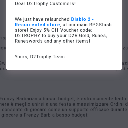
Dear D2Trophy Customers!
We just have relaunched
Diablo 2 -
Resurrected store
, at our main RPGStash
store! Enjoy 5% Off Voucher code:
D2TROPHY to buy your D2R Gold, Runes,
rispondente al tipo di arma che stai usando)
Runeswords and any other items!
ggio, è una buona idea mettere un punto nella padronanza 
Yours, D2Trophy Team
 Sword Mastery è la scelta migliore per il fine gioco graz
sidera terminare con una build basata su Ettin-Ax (veder
 Frenzy Barbarian a basso budget, è estremamente lento
ere è meglio unirsi a una festa e massimizzare Ordini di
 ti consente di giocare come un supporto efficace durante 
r giocare a Frenzy Barb a basso budget: