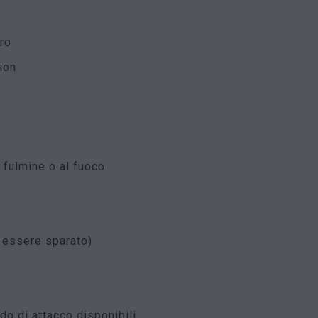
ero
ion
e
l fulmine o al fuoco
 essere sparato)
o di attacco disponibili.