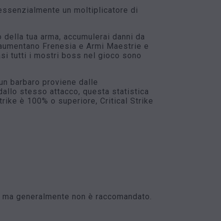
essenzialmente un moltiplicatore di
o della tua arma, accumulerai danni da
 aumentano Frenesia e Armi Maestrie e
si tutti i mostri boss nel gioco sono
 un barbaro proviene dalle
allo stesso attacco, questa statistica
rike è 100% o superiore, Critical Strike
nno, ma generalmente non è raccomandato.