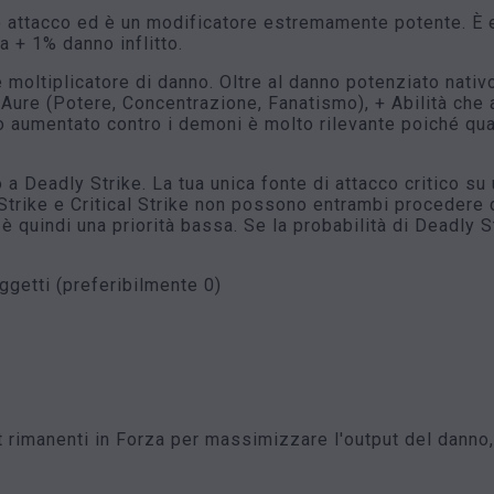
o attacco ed è un modificatore estremamente potente. È 
a + 1% danno inflitto.
 moltiplicatore di danno. Oltre al danno potenziato nativ
ure (Potere, Concentrazione, Fanatismo), + Abilità che
o aumentato contro i demoni è molto rilevante poiché qua
 a Deadly Strike. La tua unica fonte di attacco critico su
Strike e Critical Strike non possono entrambi procedere d
 quindi una priorità bassa. Se la probabilità di Deadly St
getti (preferibilmente 0)
stat rimanenti in Forza per massimizzare l'output del da