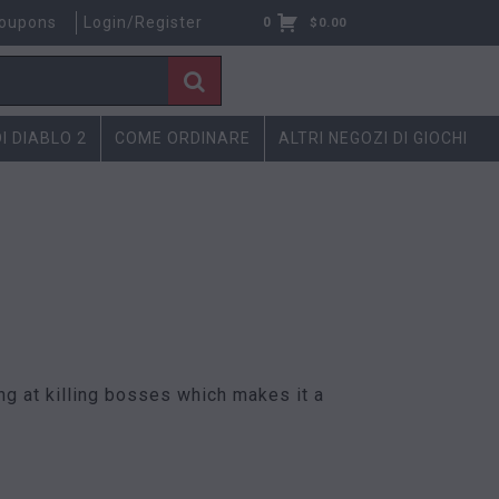
oupons
Login/Register
0
$
0.00
DI DIABLO 2
COME ORDINARE
ALTRI NEGOZI DI GIOCHI
ong at killing bosses which makes it a