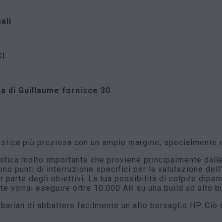
ali
CI
a di Guillaume fornisce 30
tistica più preziosa con un ampio margine, specialmente c
istica molto importante che proviene principalmente dalle
ono punti di interruzione specifici per la valutazione del
 parte degli obiettivi. La tua possibilità di colpire dipen
te vorrai eseguire oltre 10.000 AR su una build ad alto b
arian di abbattere facilmente un alto bersaglio HP. Ciò 