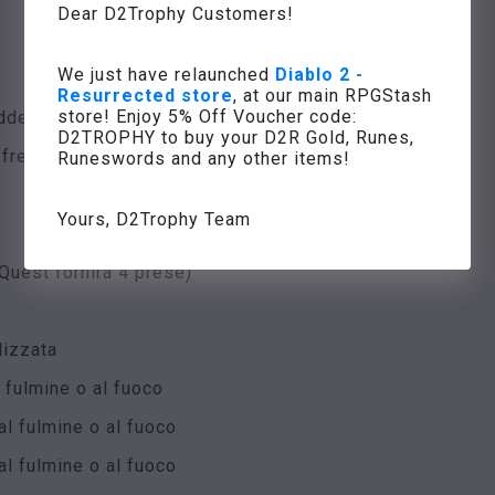
Dear D2Trophy Customers!
We just have relaunched
Diablo 2 -
Resurrected store
, at our main RPGStash
store! Enjoy 5% Off Voucher code:
edde
D2TROPHY to buy your D2R Gold, Runes,
 fredde
Runeswords and any other items!
Yours, D2Trophy Team
Quest fornirà 4 prese)
lizzata
l fulmine o al fuoco
al fulmine o al fuoco
al fulmine o al fuoco