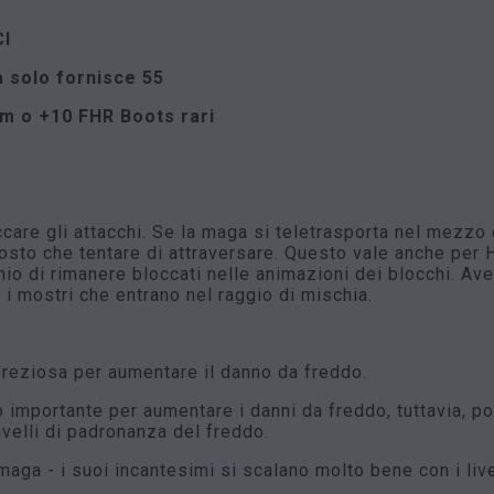
CI
 solo fornisce 55
m o +10 FHR Boots rari
are gli attacchi. Se la maga si teletrasporta nel mezzo 
tosto che tentare di attraversare. Questo vale anche per
io di rimanere bloccati nelle animazioni dei blocchi. Aver
 i mostri che entrano nel raggio di mischia.
 preziosa per aumentare il danno da freddo.
importante per aumentare i danni da freddo, tuttavia, po
velli di padronanza del freddo.
ga - i suoi incantesimi si scalano molto bene con i livel