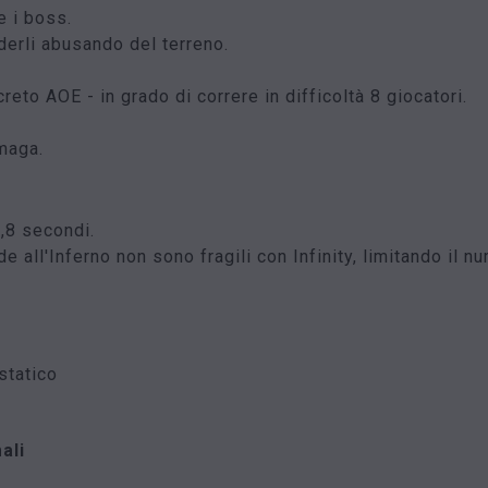
e i boss.
iderli abusando del terreno.
reto AOE - in grado di correre in difficoltà 8 giocatori.
maga.
,8 secondi.
 all'Inferno non sono fragili con Infinity, limitando il nu
statico
ali