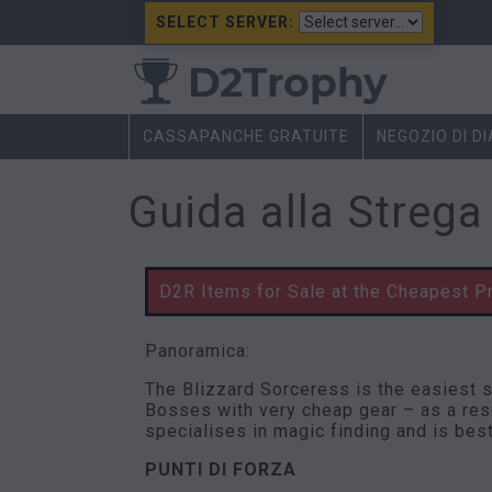
SELECT SERVER:
CASSAPANCHE GRATUITE
NEGOZIO DI D
Guida alla Strega
D2R Items for Sale at the Cheapest P
Panoramica:
The Blizzard Sorceress is the easiest so
Bosses with very cheap gear – as a resu
specialises in magic finding and is bes
PUNTI DI FORZA