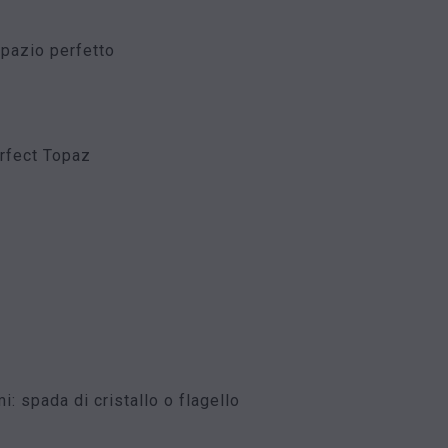
opazio perfetto
erfect Topaz
i: spada di cristallo o flagello