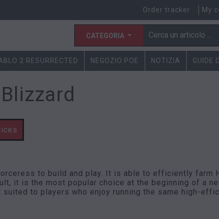
Order tracker
My c
CATEGORIA
IABLO 2 RESURRECTED
NEGOZIO POE
NOTIZIA
GUIDE 
 Blizzard
rices
rceress to build and play. It is able to efficiently farm 
lt, it is the most popular choice at the beginning of a n
t suited to players who enjoy running the same high-effi