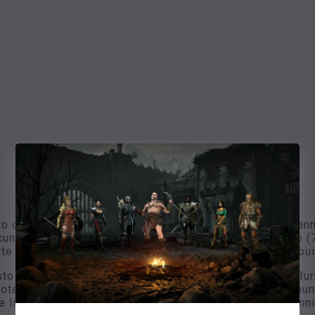
o obiettivo in quanto ci sono pochissimi mostri che han
lcuni dei nostri obiettivi principali, ad es. Hell Mephisto
te dei Cold Immunes in Hell sono infrangibili, questa bui
to in PvM a causa dell'esistenza dei mostri di Mana Bur
teggerti da tutto il resto. La chiave è mettere tutti i punt
re livello di protezione. Noterai un drastico calo dei dan