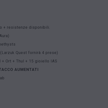
 o + resistenze disponibili.
Aura)
methysts
Larzuk Quest fornirà 4 prese)
 + Ort + Thul + 15 gioiello IAS
TTACCO AUMENTATI
Jab