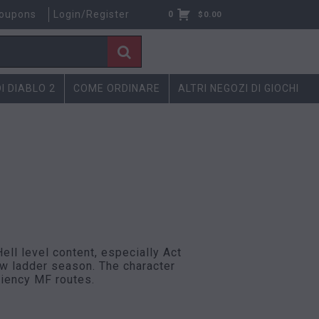
oupons
Login/Register
0
$
0.00
DI DIABLO 2
COME ORDINARE
ALTRI NEGOZI DI GIOCHI
Hell level content, especially Act
ew ladder season. The character
ciency MF routes.