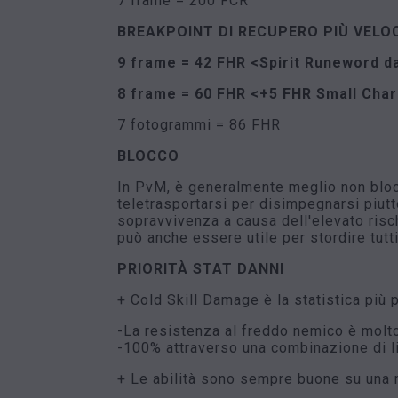
7 frame = 200 FCR
BREAKPOINT DI RECUPERO PIÙ VELO
9 frame = 42 FHR <Spirit Runeword da
8 frame = 60 FHR <+5 FHR Small Char
7 fotogrammi = 86 FHR
BLOCCO
In PvM, è generalmente meglio non blocc
teletrasportarsi per disimpegnarsi piut
sopravvivenza a causa dell'elevato risch
può anche essere utile per stordire tutti
PRIORITÀ STAT DANNI
+ Cold Skill Damage è la statistica più
-La resistenza al freddo nemico è molto 
-100% attraverso una combinazione di li
+ Le abilità sono sempre buone su una ma