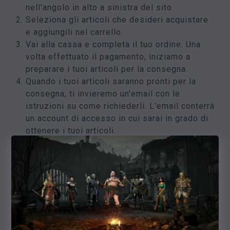
nell'angolo in alto a sinistra del sito.
Seleziona gli articoli che desideri acquistare
e aggiungili nel carrello.
Vai alla cassa e completa il tuo ordine. Una
volta effettuato il pagamento, iniziamo a
preparare i tuoi articoli per la consegna.
Quando i tuoi articoli saranno pronti per la
consegna, ti invieremo un'email con le
istruzioni su come richiederli. L'email conterrà
un account di accesso in cui sarai in grado di
ottenere i tuoi articoli.
Il tempo tra il pagamento e la consegna è in
genere di alcuni minuti, ma a seconda degli
articoli ordinati, potrebbero essere
necessarie fino a 48 ore. Non preoccuparti, ti
invieremo e-mail con il login dell'account ogni
volta che ci sono articoli pronti per la
consegna, in modo da poter iniziare a usarli.
Ti aggiorneremo sul processo di consegna