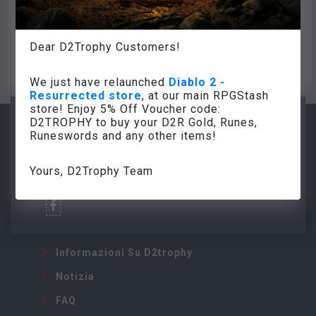
degli articoli rimanenti.
In caso di domande, non esitate a contattarci
Dear D2Trophy Customers!
support@d2trophy.com
We just have relaunched
Diablo 2 -
Resurrected store
, at our main RPGStash
store! Enjoy 5% Off Voucher code:
D2TROPHY to buy your D2R Gold, Runes,
Runeswords and any other items!
info@d2trophy.com
Yours, D2Trophy Team
Informazioni Su D2trophy
Notizia
FAQ