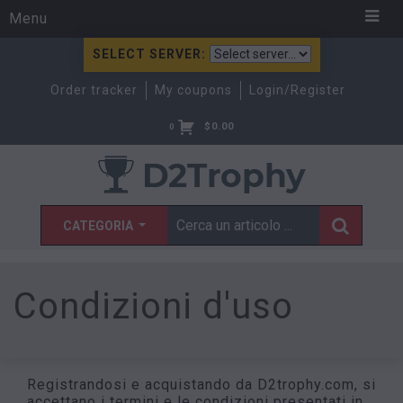
Menu
SELECT SERVER:
Order tracker
My coupons
Login/Register
$
0.00
0
CATEGORIA
Condizioni d'uso
Registrandosi e acquistando da D2trophy.com, si
accettano i termini e le condizioni presentati in