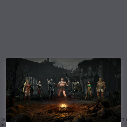
rödet och smöret för alla Summoner. Detta innebär att d
nkterna finns det en hel del alternativ: