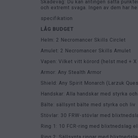
Skadeväg: Du kan antingen sätta punkte
och extremt svaga. Ingen av dem har he
specifikation
LÅG BUDGET
Helm: 2 Necromancer Skills Circlet
Amulet: 2 Necromancer Skills Amulet
Vapen: Vilket vitt körord (helst med + X
Armor: Any Stealth Armor
Shield: Any Spirit Monarch (Larzuk Ques
Handskar: Alla handskar med styrka oc
Bälte: sällsynt bälte med styrka och liv
Stövlar: 30 FRW-stövlar med blixtnedsl
Ring 1: 10 FCR-ring med blixtnedslag e
Ring 2: Sällsynta ringar med blixtnedsl