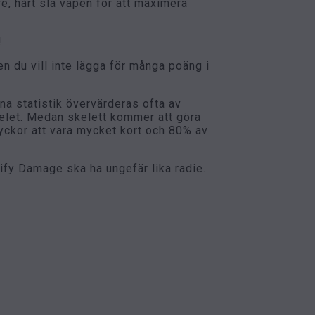
re, hårt slå vapen för att maximera
!
en du vill inte lägga för många poäng i
na statistik övervärderas ofta av
spelet. Medan skelett kommer att göra
yckor att vara mycket kort och 80% av
ify Damage ska ha ungefär lika radie.