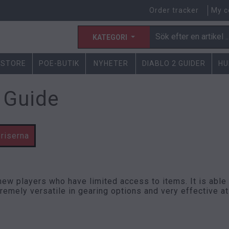
Order tracker
My c
KATEGORI
 STORE
POE-BUTIK
NYHETER
DIABLO 2 GUIDER
HU
 Guide
priserna
w players who have limited access to items. It is able to
xtremely versatile in gearing options and very effective a