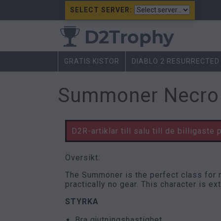
SELECT SERVER:
GRATIS KISTOR
DIABLO 2 RESURRECTED
Summoner Necro
D2R-artiklar till salu till de billigaste 
Översikt:
The Summoner is the perfect class for ne
practically no gear. This character is e
STYRKA
Bra gjutningshastighet.