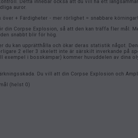
kontroll. Detta innebär också att du vill ha ett långsamma
liga auror.
s över + Färdigheter - mer rörlighet = snabbare körningar
ör din Corpse Explosion, så att den kan träffa fler mål. M
en snabbt blir för hög.
r du kan upprätthålla och ökar deras statistik något. Den
rligare 2 eller 3 skelett inte är särskilt inverkande på 
till exempel i bosskämpar) kommer huvuddelen av dina ol
tärkningsskada. Du vill att din Corpse Explosion och Ampl
emål (helst 0)