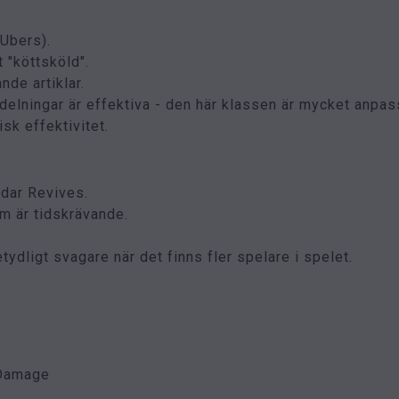
 Ubers).
 "köttsköld".
de artiklar.
elningar är effektiva - den här klassen är mycket anpas
k effektivitet.
dar Revives.
m är tidskrävande.
dligt svagare när det finns fler spelare i spelet.
 Damage