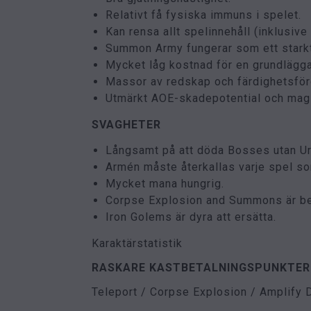
Relativt få fysiska immuns i spelet.
Kan rensa allt spelinnehåll (inklusive
Summon Army fungerar som ett starkt
Mycket låg kostnad för en grundläggan
Massor av redskap och färdighetsförd
Utmärkt AOE-skadepotential och magis
SVAGHETER
Långsamt på att döda Bosses utan Ur
Armén måste återkallas varje spel so
Mycket mana hungrig.
Corpse Explosion and Summons är bety
Iron Golems är dyra att ersätta.
Karaktärstatistik
RASKARE KASTBETALNINGSPUNKTER
Teleport / Corpse Explosion / Amplify