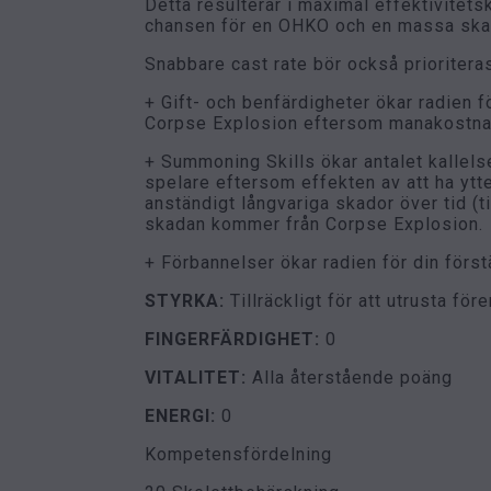
Detta resulterar i maximal effektivitets
chansen för en OHKO och en massa skad
Snabbare cast rate bör också prioritera
+ Gift- och benfärdigheter ökar radien f
Corpse Explosion eftersom manakostnad
+ Summoning Skills ökar antalet kallelse
spelare eftersom effekten av att ha ytte
anständigt långvariga skador över tid (
skadan kommer från Corpse Explosion.
+ Förbannelser ökar radien för din förs
STYRKA:
Tillräckligt för att utrusta för
FINGERFÄRDIGHET:
0
VITALITET:
Alla återstående poäng
ENERGI:
0
Kompetensfördelning