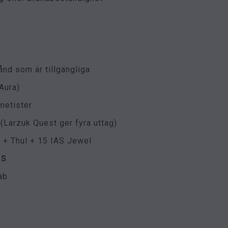
ånd som är tillgängliga.
Aura)
metister
Larzuk Quest ger fyra uttag)
 + Thul + 15 IAS Jewel
TS
ab