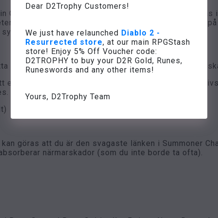
Dear D2Trophy Customers!
in Corpse Explosion - den höga budgeten som föreslås i d
er från redskap, vilket resulterar i en explosionradie på
t synkronisera dessa:
We just have relaunched
Diablo 2 -
Resurrected store
, at our main RPGStash
store! Enjoy 5% Off Voucher code:
D2TROPHY to buy your D2R Gold, Runes,
ta poäng i din kallelse, din egen överlevnad eller mer sk
Runeswords and any other items!
tt ersätta så det kan vara en bra idé att maximera sin liv
es.
Yours, D2Trophy Team
t)
 kan göras att du är den svagaste länken i Summoner Cha
 absorberar närmarskador (som du inte borde ta ofta).