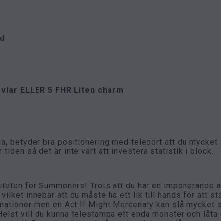
ed
övlar ELLER 5 FHR Liten charm
, betyder bra positionering med teleport att du mycket sä
iden så det är inte värt att investera statistik i block.
iteten för Summoners! Trots att du har en imponerande a
lket innebär att du måste ha ett lik till hands för att sta
ationer men en Act II Might Mercenary kan slå mycket s
Helst vill du kunna telestampa ett enda monster och låta 