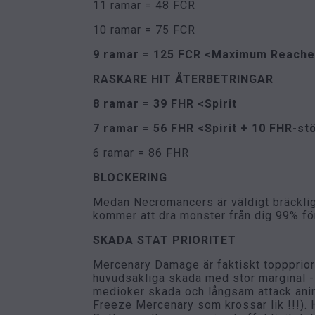
11 ramar = 48 FCR
10 ramar = 75 FCR
9 ramar = 125 FCR <Maximum Reach
RASKARE HIT ÅTERBETRINGAR
8 ramar = 39 FHR <Spirit
7 ramar = 56 FHR <Spirit + 10 FHR-st
6 ramar = 86 FHR
BLOCKERING
Medan Necromancers är väldigt bräckliga
kommer att dra monster från dig 99% för t
SKADA STAT PRIORITET
Mercenary Damage är faktiskt toppprior
huvudsakliga skada med stor marginal - vi
medioker skada och långsam attack anim
Freeze Mercenary som krossar lik !!!). 