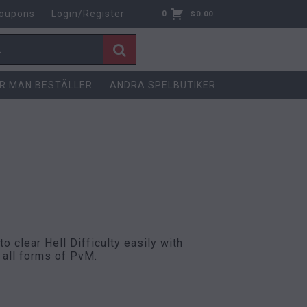
oupons
Login/Register
0
$
0.00
R MAN BESTÄLLER
ANDRA SPELBUTIKER
 clear Hell Difficulty easily with
t all forms of PvM.