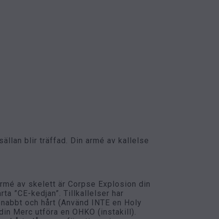
llan blir träffad. Din armé av kallelse
rmé av skelett är Corpse Explosion din
rta ”CE-kedjan”. Tillkallelser har
nabbt och hårt (Använd INTE en Holy
din Merc utföra en OHKO (instakill).