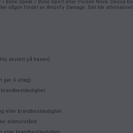
r i Bone Spear / Bone Spirit eller Poison Nova. Dessa k
ller någon fördel av Amplify Damage. Det här alternativ
 höj skelett på basen)
t ger 4 uttag)
h brandbeständighet
ag eller brandbeständighet
ller eldmotstånd
ag eller brandbeständighet