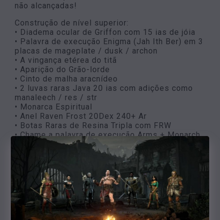
não alcançadas!
Construção de nível superior:
• Diadema ocular de Griffon com 15 ias de jóia
• Palavra de execução Enigma (Jah Ith Ber) em 3
placas de mageplate / dusk / archon
• A vingança etérea do titã
• Aparição do Grão-lorde
• Cinto de malha aracnídeo
• 2 luvas raras Java 20 ias com adições como
manaleech / res / str
• Monarca Espiritual
• Anel Raven Frost 20Dex 240+ Ar
• Botas Raras de Resina Tripla com FRW
• Chame a palavra de execução Arms + Monarch
de palavra Phoenix no interruptor
• tocha amazônica
• Annihilius
Esta versão adicionará tudo o que você pode
sonhar! Você alcançará o ponto de interrupção
55 IAS para o ponto de interrupção LF e 68 FCR
para se teletransportar enquanto possui
resistências máximas com pequenos feitiços! E