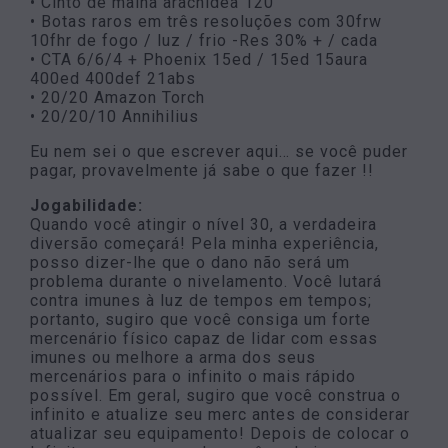
• Cinto de malha aracnídea 120
• Botas raros em três resoluções com 30frw
10fhr de fogo / luz / frio -Res 30% + / cada
• CTA 6/6/4 + Phoenix 15ed / 15ed 15aura
400ed 400def 21abs
• 20/20 Amazon Torch
• 20/20/10 Annihilius
Eu nem sei o que escrever aqui… se você puder
pagar, provavelmente já sabe o que fazer !!
Jogabilidade:
Quando você atingir o nível 30, a verdadeira
diversão começará! Pela minha experiência,
posso dizer-lhe que o dano não será um
problema durante o nivelamento. Você lutará
contra imunes à luz de tempos em tempos;
portanto, sugiro que você consiga um forte
mercenário físico capaz de lidar com essas
imunes ou melhore a arma dos seus
mercenários para o infinito o mais rápido
possível. Em geral, sugiro que você construa o
infinito e atualize seu merc antes de considerar
atualizar seu equipamento! Depois de colocar o