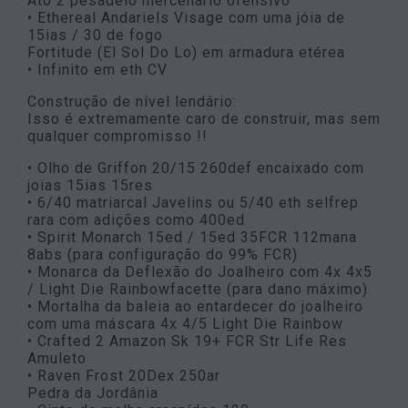
Ato 2 pesadelo mercenário ofensivo
• Ethereal Andariels Visage com uma jóia de
15ias / 30 de fogo
Fortitude (El Sol Do Lo) em armadura etérea
• Infinito em eth CV
Construção de nível lendário:
Isso é extremamente caro de construir, mas sem
qualquer compromisso !!
• Olho de Griffon 20/15 260def encaixado com
joias 15ias 15res
• 6/40 matriarcal Javelins ou 5/40 eth selfrep
rara com adições como 400ed
• Spirit Monarch 15ed / 15ed 35FCR 112mana
8abs (para configuração do 99% FCR)
• Monarca da Deflexão do Joalheiro com 4x 4x5
/ Light Die Rainbowfacette (para dano máximo)
• Mortalha da baleia ao entardecer do joalheiro
com uma máscara 4x 4/5 Light Die Rainbow
• Crafted 2 Amazon Sk 19+ FCR Str Life Res
Amuleto
• Raven Frost 20Dex 250ar
Pedra da Jordânia