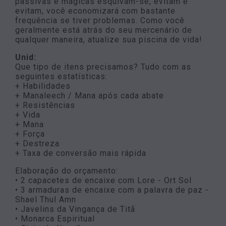
passivas e mágicas esquivam-se, evitam e
evitam, você economizará com bastante
frequência se tiver problemas. Como você
geralmente está atrás do seu mercenário de
qualquer maneira, atualize sua piscina de vida!
Unid:
Que tipo de itens precisamos? Tudo com as
seguintes estatísticas:
+ Habilidades
+ Manaleech / Mana após cada abate
+ Resistências
+ Vida
+ Mana
+ Força
+ Destreza
+ Taxa de conversão mais rápida
Elaboração do orçamento:
• 2 capacetes de encaixe com Lore - Ort Sol
• 3 armaduras de encaixe com a palavra de paz -
Shael Thul Amn
• Javelins da Vingança de Titã
• Monarca Espiritual