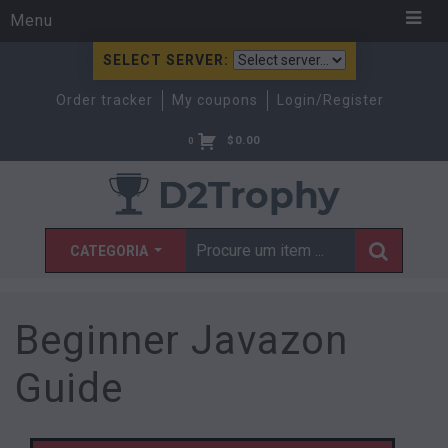
Menu
SELECT SERVER:
Order tracker
My coupons
Login/Register
$
0.00
0
CATEGORIA
Beginner Javazon
Guide