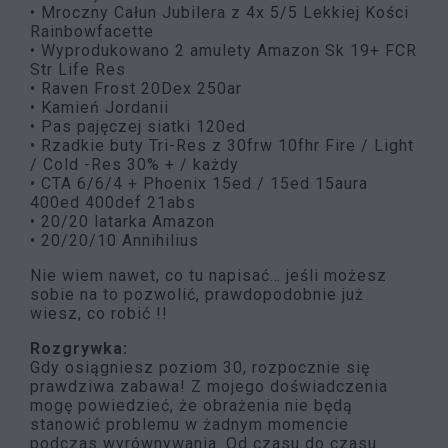
• Mroczny Całun Jubilera z 4x 5/5 Lekkiej Kości
Rainbowfacette
• Wyprodukowano 2 amulety Amazon Sk 19+ FCR
Str Life Res
• Raven Frost 20Dex 250ar
• Kamień Jordanii
• Pas pajęczej siatki 120ed
• Rzadkie buty Tri-Res z 30frw 10fhr Fire / Light
/ Cold -Res 30% + / każdy
• CTA 6/6/4 + Phoenix 15ed / 15ed 15aura
400ed 400def 21abs
• 20/20 latarka Amazon
• 20/20/10 Annihilius
Nie wiem nawet, co tu napisać… jeśli możesz
sobie na to pozwolić, prawdopodobnie już
wiesz, co robić !!
Rozgrywka:
Gdy osiągniesz poziom 30, rozpocznie się
prawdziwa zabawa! Z mojego doświadczenia
mogę powiedzieć, że obrażenia nie będą
stanowić problemu w żadnym momencie
podczas wyrównywania. Od czasu do czasu