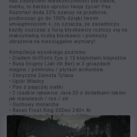
nad zdobyciem Nieskończoności dla ciebie,
merku, to bardzo uprości twoje życie! Pas
Razortail doda 33% szansy na przebicie,
podnosząc go do 100% dzięki twoim
umiejętnościom +, co oznacza, że zasadniczo
każdy oszczep z furią błyskawicy rozłoży się na
maksymalną liczbę błyskawic i pomnoży
obrażenia na nieosiągalne wymiary!
Kompilacja wysokiego poziomu:
• Diadem Griffon's Eye z 15 klejnotami klejnotów
• Runa Enigmy (Jah Ith Ber) w 3 gniazdach
magów / półmroku / płytach archontów
• Eteryczna Zemsta Tytana
• Upiór Władcy
• Pas z pajęczej siatki
• 2 rzadkie rękawice Java 20 z dodatkami takimi
jak manaleech / res / str
• Duchowy monarcha
• Raven Frost Ring 20Dex 240+ Ar
• Rzadkie buty Triple Res z FRW
• Słowo runiczne Call to Arms + słowo runiczne
Phoenix Monarch na przełączniku
• Amazonka pochodnia