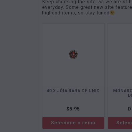
Keep checking the site, as we are sti
everyday. Some great new site features
highend items, so stay tuned
40 X JÓIA RARA DE UNID
MONARC
D
$
5.95
D
Selecione o reino
Selec