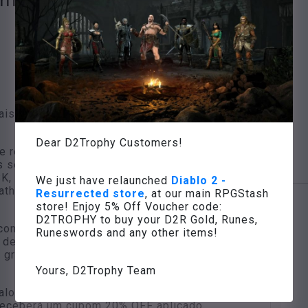
is baixos, temos algumas notícias adicionais.
Dear D2Trophy Customers!
e registram no
D2trophy.com
nós fornecemos
 seguintes itens: Gul rune, Hoto Flail, Shako,
K, Stormshield, Skullder & #8217; s, Raven
We just have relaunched
Diablo 2 -
ath
Resurrected store
, at our main RPGStash
store! Enjoy 5% Off Voucher code:
D2TROPHY to buy your D2R Gold, Runes,
convidar um amigo também! Basta digitar o
Runeswords and any other items!
 de inscrição. Depois que ele se registrar com
 grátis!
Yours, D2Trophy Team
alor de
primeira ordem livre
itens, e agora você
receberá um cupom 20% OFF aplicado