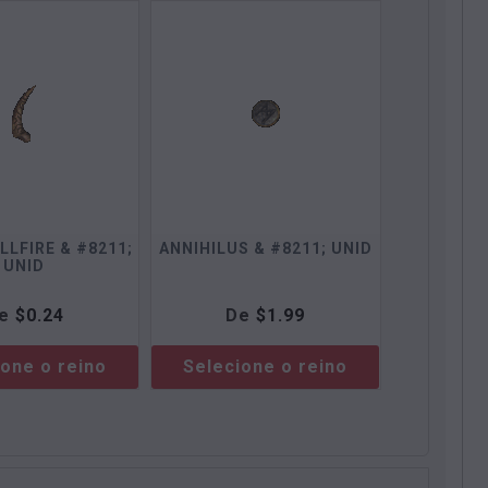
LLFIRE & #8211;
ANNIHILUS & #8211; UNID
UNID
e
$
0.24
De
$
1.99
ione o reino
Selecione o reino