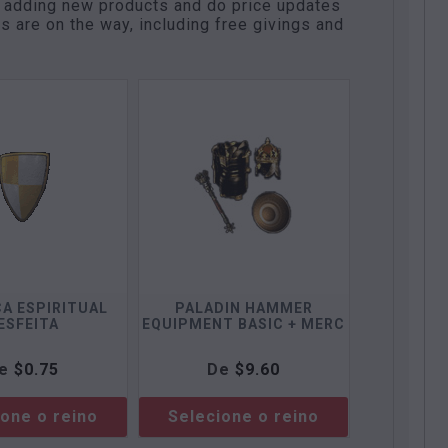
ll adding new products and do price updates
 are on the way, including free givings and
A ESPIRITUAL
PALADIN HAMMER
ESFEITA
EQUIPMENT BASIC + MERC
e
$
0.75
De
$
9.60
ione o reino
Selecione o reino