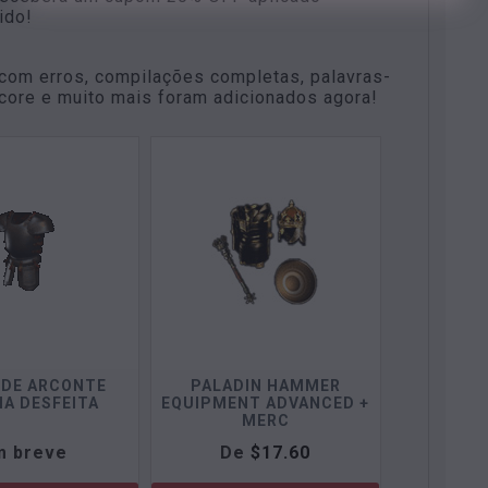
ido!
 com erros, compilações completas, palavras-
dcore e muito mais foram adicionados agora!
 DE ARCONTE
PALADIN HAMMER
A DESFEITA
EQUIPMENT ADVANCED +
MERC
m breve
De
$
17.60