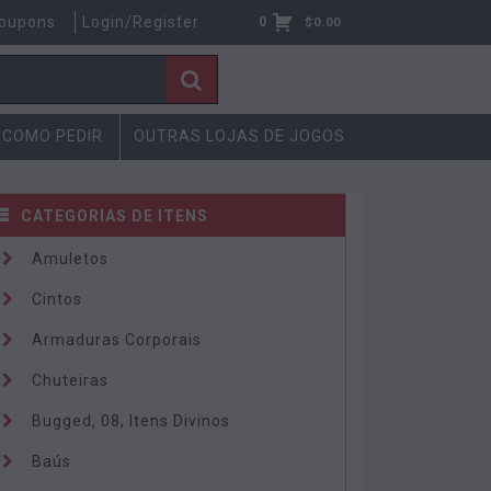
oupons
Login/Register
0
$
0.00
COMO PEDIR
OUTRAS LOJAS DE JOGOS
CATEGORIAS DE ITENS
Amuletos
Cintos
Armaduras Corporais
Chuteiras
Bugged, 08, Itens Divinos
Baús