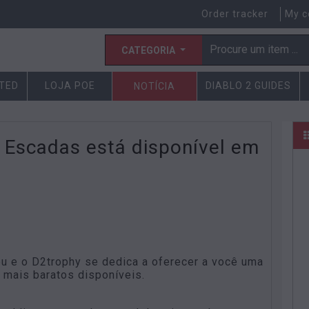
Order tracker
My c
CATEGORIA
CTED
LOJA POE
DIABLO 2 GUIDES
NOTÍCIA
 Escadas está disponível em
u e o D2trophy se dedica a oferecer a você uma
 mais baratos disponíveis.