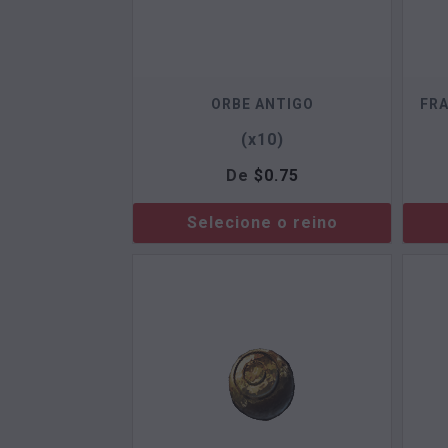
ORBE ANTIGO
FR
(x10)
De
$
0.75
Selecione o reino