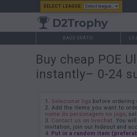
SELECT LEAGUE:
BAÚS GRÁTIS
LO
Buy cheap POE Ul
instantly– 0-24 s
1.
Selecionar liga
before ordering
2. Add the items you want to ord
nome do personagem no jogo
, s
3.
Contact us on livechat.
You will
invitation, join our hideout and a
4.
Put in a random item (preferab