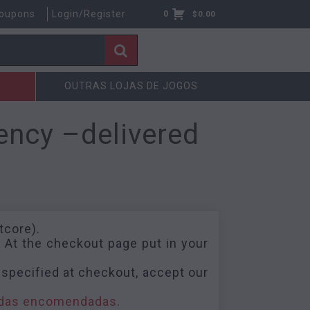
oupons
Login/Register
0
$
0.00
OUTRAS LOJAS DE JOGOS
ency –delivered
tcore).
 At the checkout page put in your
 specified at checkout, accept our
edas encomendadas
.