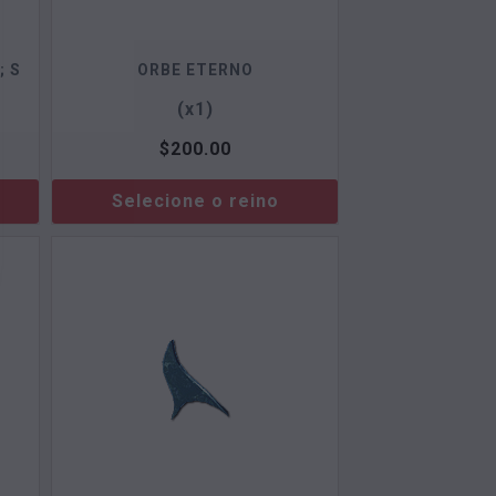
; S
ORBE ETERNO
(x1)
$
200.00
Selecione o reino