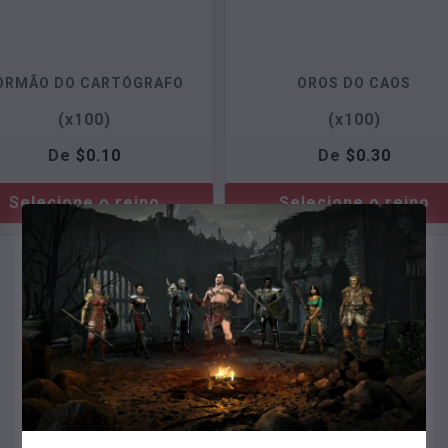
ORMÃO DO CARTÓGRAFO
OROS DO CAOS
(x100)
(x100)
De
$
0.10
De
$
0.30
Selecione o reino
Selecione o reino