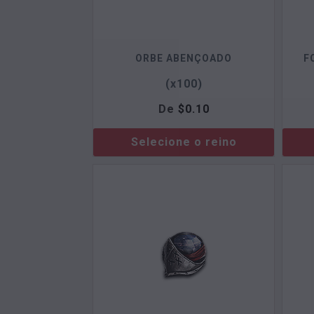
ORBE ABENÇOADO
F
(x100)
De
$
0.10
Selecione o reino