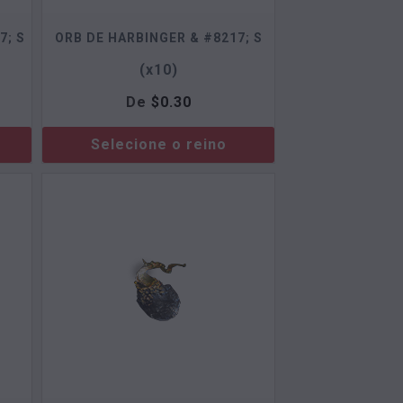
7; S
ORB DE HARBINGER & #8217; S
(x10)
De
$
0.30
Selecione o reino