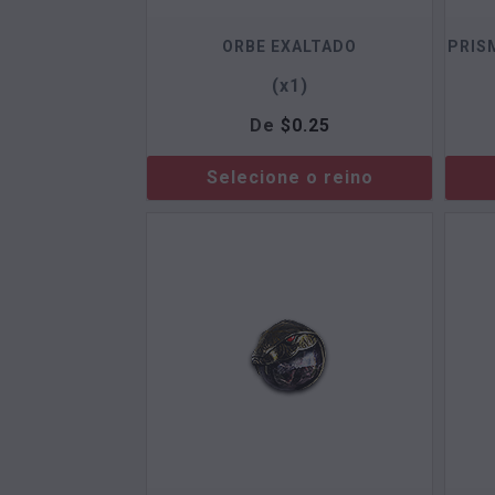
ORBE EXALTADO
PRIS
(x1)
De
$
0.25
Selecione o reino