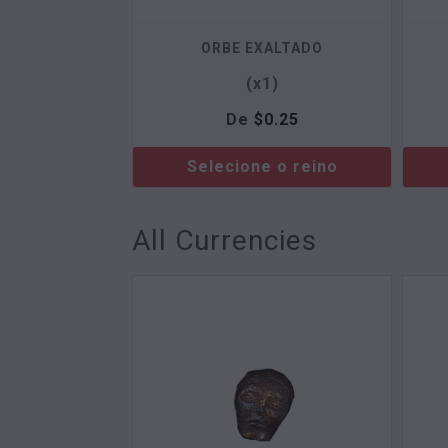
ORBE EXALTADO
(x1)
De
$
0.25
Selecione o reino
All Currencies