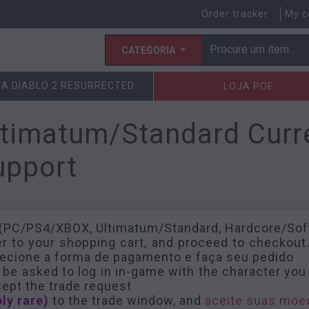
Order tracker
My c
CATEGORIA
JA DIABLO 2 RESURRECTED
LOJA POE
timatum/Standard Curr
upport
 (PC/PS4/XBOX, Ultimatum/Standard, Hardcore/Sof
er to your shopping cart, and proceed to checkout.
elecione a forma de pagamento e faça seu pedido
 be asked to log in in-game with the character you
ccept the trade request
ly rare)
to the trade window, and
aceite suas mo