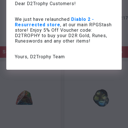
Dear D2Trophy Customers!
ORBE DIVINO
ENGENHEIRO ORB DE #8217
We just have relaunched
Diablo 2 -
Resurrected store
, at our main RPGStash
(x10)
(x100)
store! Enjoy 5% Off Voucher code:
D2TROPHY to buy your D2R Gold, Runes,
De
$
0.58
De
$
0.15
Runeswords and any other items!
Selecione o reino
Selecione o reino
Yours, D2Trophy Team