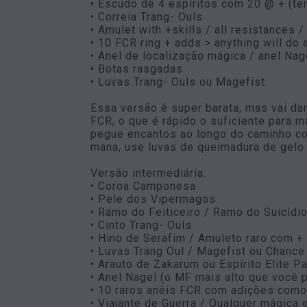
• Escudo de 4 espíritos com 20 @ + (te
• Correia Trang- Ouls
• Amulet with +skills / all resistances /
• 10 FCR ring + adds > anything will do a
• Anel de localização mágica / anel Na
• Botas rasgadas
• Luvas Trang- Ouls ou Magefist
Essa versão é super barata, mas vai d
FCR, o que é rápido o suficiente para 
pegue encantos ao longo do caminho com
mana, use luvas de queimadura de gelo
Versão intermediária:
• Coroa Camponesa
• Pele dos Vipermagos
• Ramo do Feiticeiro / Ramo do Suicídio
• Cinto Trang- Ouls
• Hino de Serafim / Amuleto raro com +
• Luvas Trang Oul / Magefist ou Chance
• Arauto de Zakarum ou Espírito Elite P
• Anel Nagel (o MF mais alto que você 
• 10 raros anéis FCR com adições como 
• Viajante de Guerra / Qualquer mágica 