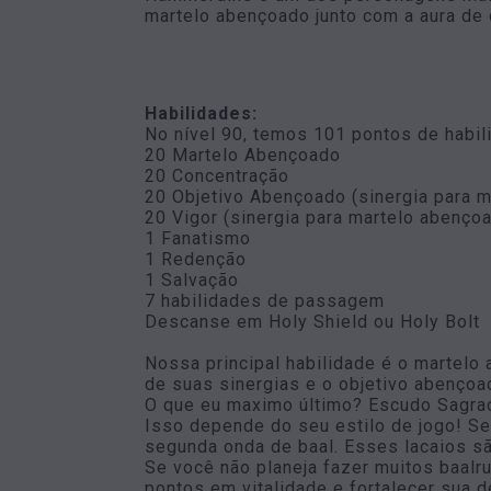
martelo abençoado junto com a aura de 
Habilidades:
No nível 90, temos 101 pontos de habil
20 Martelo Abençoado
20 Concentração
20 Objetivo Abençoado (sinergia para 
20 Vigor (sinergia para martelo abenço
1 Fanatismo
1 Redenção
1 Salvação
7 habilidades de passagem
Descanse em Holy Shield ou Holy Bolt
Nossa principal habilidade é o martelo
de suas sinergias e o objetivo abenço
O que eu maximo último? Escudo Sagra
Isso depende do seu estilo de jogo! Se 
segunda onda de baal. Esses lacaios s
Se você não planeja fazer muitos baalr
pontos em vitalidade e fortalecer sua 