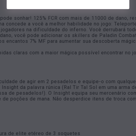
ê pode sonhar! 125% FCR com mais de 11000 de dano, r
gma concede a você a melhor habilidade no jogo: Teleport
gadores na dificuldade do inferno. Você derrubará tod
dano, você pode adicionar os skillers de Paladin Combat
os encantos 7% MF para aumentar sua descoberta mágica,
idas claras com a maior mágica possível encontrar no j
culdade de agir em 2 pesadelos e equipe-o com qualquer
 Insight da palavra rúnica (Ral Tir Tal Sol em uma arma 
ssa de pesadelos!). O Insight equipa seu mercenário co
e de poções de mana. Não desperdice itens de troca com 
ra de elite etéreo de 3 soquetes