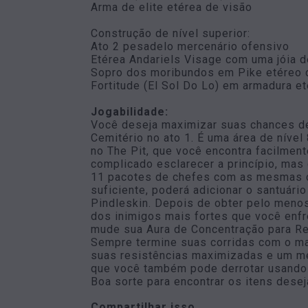
Arma de elite etérea de visão
Construção de nível superior:
Ato 2 pesadelo mercenário ofensivo
Etérea Andariels Visage com uma jóia d
Sopro dos moribundos em Pike etéreo 
Fortitude (El Sol Do Lo) em armadura e
Jogabilidade:
Você deseja maximizar suas chances de 
Cemitério no ato 1. É uma área de níve
no The Pit, que você encontra facilme
complicado esclarecer a princípio, mas 
11 pacotes de chefes com as mesmas ch
suficiente, poderá adicionar o santuári
Pindleskin. Depois de obter pelo menos
dos inimigos mais fortes que você enfr
mude sua Aura de Concentração para Re
Sempre termine suas corridas com o mai
suas resistências maximizadas e um m
que você também pode derrotar usando
Boa sorte para encontrar os itens desej
Compartilhar isso