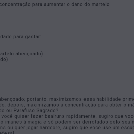
concentração para aumentar o dano do martelo.
idade para gastar:
martelo abençoado)
ado)
 abençoado; portanto, maximizamos essa habilidade prim
ado; depois, maximizamos a concentração para obter o m
do ou Parafuso Sagrado?
você quiser fazer baalruns rapidamente, sugiro que você 
ão imunes à magia e só podem ser derrotados pelo seu m
uns ou quer jogar hardcore, sugiro que você use um esc
defesa!