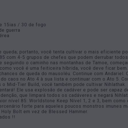
e 15ias / 30 de fogo
de guerra
térea
queda; portanto, você tenta cultivar o mais eficiente 
l 85 com 4-5 grupos de chefes que podem derrubar todos 
nte seguindo o caminho nas montanhas de Tamoe, começan
como você é uma feiticeira híbrida, você deve ficar bem.
ances de queda do mausoléu. Continue com Andariel. Q
o do caos no Ato 4 à sua lista e continuar com o Ato 5. C
 o Mid-Tier Build, você também pode cultivar Nihlathak.
entará! Ele usa explosão de cadáver e pode ser capaz de
denção, que limpará todos os cadáveres e negará Nihla
or nível 85: Worldstone Keep Nível 1, 2 e 3, bem como o
ercenário forte para aqueles poucos monstros imunes m
 Holy Bolt em vez de Blessed Hammer.
ados !!