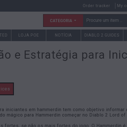
Order tracker
My c
CATEGORIA
CTED
LOJA POE
NOTÍCIA
DIABLO 2 GUIDES
o e Estratégia para Ini
rices
ara iniciantes em hammerdin tem como objetivo informar 
ado mágico para Hammerdin começar no Diablo 2 Lord of
fortes, se não os mais fortes do jogo. O Hammerdin é 