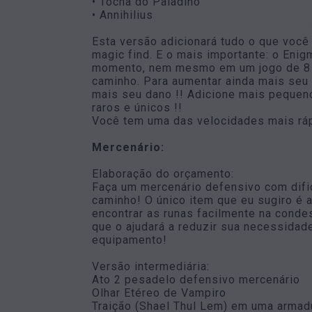
• Tocha do Paladino
• Annihilius
Esta versão adicionará tudo o que voc
magic find. E o mais importante: o Eni
momento, nem mesmo em um jogo de 8 jo
caminho. Para aumentar ainda mais seu 
mais seu dano !! Adicione mais pequen
raros e únicos !!
Você tem uma das velocidades mais ráp
Mercenário:
Elaboração do orçamento:
Faça um mercenário defensivo com difi
caminho! O único item que eu sugiro é a
encontrar as runas facilmente na conde
que o ajudará a reduzir sua necessidad
equipamento!
Versão intermediária:
Ato 2 pesadelo defensivo mercenário
Olhar Etéreo de Vampiro
Traição (Shael Thul Lem) em uma armadu