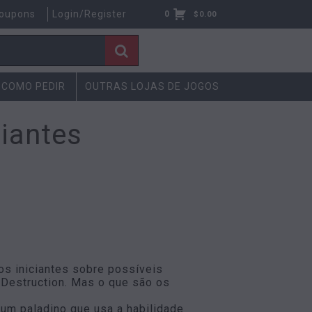
oupons
Login/Register
0
$
0.00
COMO PEDIR
OUTRAS LOJAS DE JOGOS
ciantes
os iniciantes sobre possíveis
 Destruction. Mas o que são os
um paladino que usa a habilidade