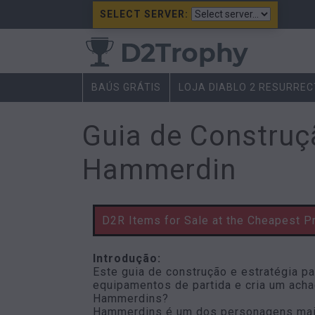
SELECT SERVER:
BAÚS GRÁTIS
LOJA DIABLO 2 RESURRE
Guia de Construçã
Hammerdin
D2R Items for Sale at the Cheapest P
Introdução:
Este guia de construção e estratégia p
equipamentos de partida e cria um ach
Hammerdins?
Hammerdins é um dos personagens mais 