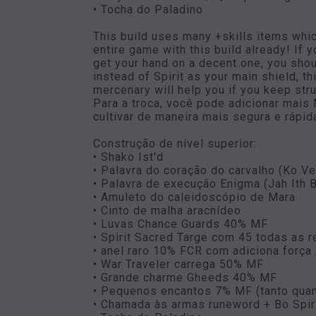
• Tocha do Paladino
This build uses many +skills items whi
entire game with this build already! If 
get your hand on a decent one, you shou
instead of Spirit as your main shield, t
mercenary will help you if you keep str
Para a troca, você pode adicionar mais 
cultivar de maneira mais segura e rápid
Construção de nível superior:
• Shako Ist'd
• Palavra do coração do carvalho (Ko 
• Palavra de execução Enigma (Jah Ith 
• Amuleto do caleidoscópio de Mara
• Cinto de malha aracnídeo
• Luvas Chance Guards 40% MF
• Spirit Sacred Targe com 45 todas as
• anel raro 10% FCR com adiciona força 
• War Traveler carrega 50% MF
• Grande charme Gheeds 40% MF
• Pequenos encantos 7% MF (tanto quan
• Chamada às armas runeword + Bo Spir