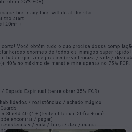
nte obter 35% FCR)
 magic find > anything will do at the start
t the start
gel 20mf +
ar certo! Você obtém tudo o que precisa dessa compilaç
matar hordas enormes de todos os inimigos super rápido
 tudo o que você precisa (resistências / vida / descobe
 (+ 40% no máximo de mana) e mire apenas no 75% FCR.
 / Espada Espiritual (tente obter 35% FCR)
 habilidades / resistências / achado mágico
 Guards
ala Shield 40 @ + (tente obter um 30fcr + um)
pode encontrar / pagar)
resistências / vida / força / dex / magia
encontrar botas %