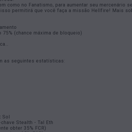
em como no Fanatismo, para aumentar seu mercenário se
sso permitirá que você faça a missão Hellfire! Mais so
pamento
oco 75% (chance máxima de bloqueio)
oca…
 as seguintes estatísticas:
t Sol
chave Stealth - Tal Eth
ente obter 35% FCR)