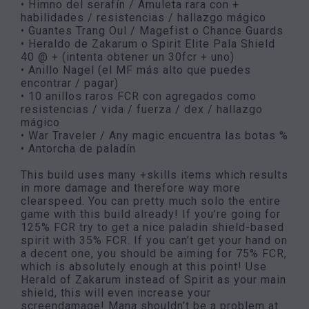
• Himno del serafín / Amuleta rara con +
habilidades / resistencias / hallazgo mágico
• Guantes Trang Oul / Magefist o Chance Guards
• Heraldo de Zakarum o Spirit Elite Pala Shield
40 @ + (intenta obtener un 30fcr + uno)
• Anillo Nagel (el MF más alto que puedes
encontrar / pagar)
• 10 anillos raros FCR con agregados como
resistencias / vida / fuerza / dex / hallazgo
mágico
• War Traveler / Any magic encuentra las botas %
• Antorcha de paladín
This build uses many +skills items which results
in more damage and therefore way more
clearspeed. You can pretty much solo the entire
game with this build already! If you’re going for
125% FCR try to get a nice paladin shield-based
spirit with 35% FCR. If you can’t get your hand on
a decent one, you should be aiming for 75% FCR,
which is absolutely enough at this point! Use
Herald of Zakarum instead of Spirit as your main
shield, this will even increase your
screendamage! Mana shouldn’t be a problem at