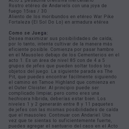
Acto 2 pesadilla ofensiva mercenario
Rostro etéreo de Andariels con una joya de
fuego 15ias / 30
Aliento de los moribundos en etéreo War Pike
Fortaleza (El Sol Do Lo) en armadura etérea
Como se Juega:
Desea maximizar sus posibilidades de caída;
por lo tanto, intenta cultivar de la manera más
eficiente posible. Comienza por pasar hambre
en el Mausoleo debajo de los Cementerios en el
acto 1. Es un área de nivel 85 con de 4 a 5
grupos de jefes que pueden soltar todos los
objetos del juego. La siguiente parada es The
Pit, que puedes encontrar fácilmente siguiendo
el camino en Tamoe Highland que comienza en
el Outer Cloister. Al principio puede ser
complicado limpiar, pero como eres una
hechicera híbrida, deberías estar bien. Los
niveles 1 y 2 generarán entre 8 y 11 paquetes
de jefes con las mismas posibilidades de caída
que el mausoleo. Continuar con Andariel. Una
vez que te sientas lo suficientemente fuerte,
puedes agregar el santuario del caos en el Acto