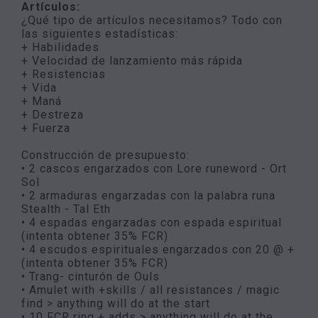
Artículos:
¿Qué tipo de artículos necesitamos? Todo con
las siguientes estadísticas:
+ Habilidades
+ Velocidad de lanzamiento más rápida
+ Resistencias
+ Vida
+ Maná
+ Destreza
+ Fuerza
Construcción de presupuesto:
• 2 cascos engarzados con Lore runeword - Ort
Sol
• 2 armaduras engarzadas con la palabra runa
Stealth - Tal Eth
• 4 espadas engarzadas con espada espiritual
(intenta obtener 35% FCR)
• 4 escudos espirituales engarzados con 20 @ +
(intenta obtener 35% FCR)
• Trang- cinturón de Ouls
• Amulet with +skills / all resistances / magic
find > anything will do at the start
• 10 FCR ring + adds > anything will do at the