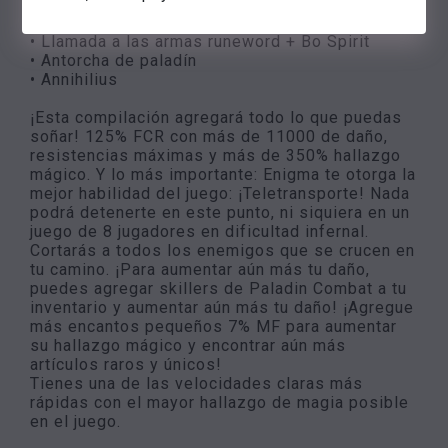
• 7% MF pequeños encantos (tanto como
quieras)
• Llamada a las armas runeword + Bo Spirit
• Antorcha de paladín
• Annihilius
¡Esta compilación agregará todo lo que puedas
soñar! 125% FCR con más de 11000 de daño,
resistencias máximas y más de 350% hallazgo
mágico. Y lo más importante: Enigma te otorga la
mejor habilidad del juego: ¡Teletransporte! Nada
podrá detenerte en este punto, ni siquiera en un
juego de 8 jugadores en dificultad infernal.
Cortarás a todos los enemigos que se crucen en
tu camino. ¡Para aumentar aún más tu daño,
puedes agregar skillers de Paladin Combat a tu
inventario y aumentar aún más tu daño! ¡Agregue
más encantos pequeños 7% MF para aumentar
su hallazgo mágico y encontrar aún más
artículos raros y únicos!
Tienes una de las velocidades claras más
rápidas con el mayor hallazgo de magia posible
en el juego.