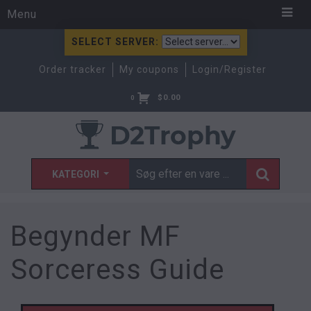
Menu
SELECT SERVER:
Order tracker
My coupons
Login/Register
$
0.00
0
KATEGORI
Begynder MF
Sorceress Guide