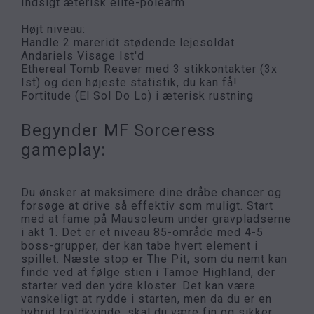
Indsigt æterisk elite-polearm
Højt niveau:
Handle 2 mareridt stødende lejesoldat
Andariels Visage Ist'd
Ethereal Tomb Reaver med 3 stikkontakter (3x
Ist) og den højeste statistik, du kan få!
Fortitude (El Sol Do Lo) i æterisk rustning
Begynder MF Sorceress
gameplay:
Du ønsker at maksimere dine dråbe chancer og
forsøge at drive så effektiv som muligt. Start
med at fame på Mausoleum under gravpladserne
i akt 1. Det er et niveau 85-område med 4-5
boss-grupper, der kan tabe hvert element i
spillet. Næste stop er The Pit, som du nemt kan
finde ved at følge stien i Tamoe Highland, der
starter ved den ydre kloster. Det kan være
vanskeligt at rydde i starten, men da du er en
hybrid troldkvinde, skal du være fin og sikker.