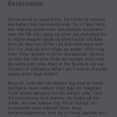
Beskrivelse:
Denne build er superbillig. De fleste af varerne
kan købes hos leverandørerne. Du vil ikke have
den største skade eller den bedste modstand,
men det får dig i gang og giver dig mulighed for
at starte magisk landbrug dine første områder.
Hvis du ikke kan få fat i en ånd med mere end
33+ fcr, skal du blot tilføje en anden 10fcr-ring
eller 10fcr-amulet til 63fcr-breakpoint, og hvis
du ikke har råd eller finde en monark start med
Ancients pant eller Wall of the Eyeless (du kan
få runer til oldtidens løfte i akt 5 ved at afslutte
søgen efter Qual-Kehk!).
Brug alt, hvad der kan hjælpe dig med at rydde
hurtigere, mere sikkert eller øge din magiske
finde endnu længere for din switch side. Fyld
din beholdning med charme, du finder på din
måde, der kan hjælpe dig! Alt er nyttigt: liv,
modstande eller magisk finde. Brug
perlehelligdomme, som du vil finde ganske let i