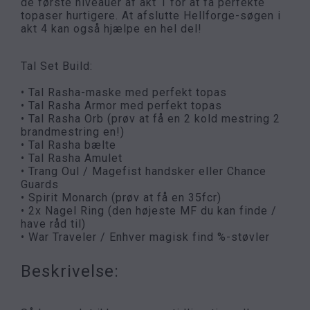
de første niveauer af akt 1 for at få perfekte
topaser hurtigere. At afslutte Hellforge-søgen i
akt 4 kan også hjælpe en hel del!
Tal Set Build:
• Tal Rasha-maske med perfekt topas
• Tal Rasha Armor med perfekt topas
• Tal Rasha Orb (prøv at få en 2 kold mestring 2
brandmestring en!)
• Tal Rasha bælte
• Tal Rasha Amulet
• Trang Oul / Magefist handsker eller Chance
Guards
• Spirit Monarch (prøv at få en 35fcr)
• 2x Nagel Ring (den højeste MF du kan finde /
have råd til)
• War Traveler / Enhver magisk find %-støvler
Beskrivelse: