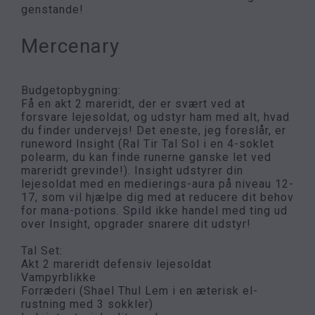
genstande!
Mercenary
Budgetopbygning:
Få en akt 2 mareridt, der er svært ved at
forsvare lejesoldat, og udstyr ham med alt, hvad
du finder undervejs! Det eneste, jeg foreslår, er
runeword Insight (Ral Tir Tal Sol i en 4-soklet
polearm, du kan finde runerne ganske let ved
mareridt grevinde!). Insight udstyrer din
lejesoldat med en medierings-aura på niveau 12-
17, som vil hjælpe dig med at reducere dit behov
for mana-potions. Spild ikke handel med ting ud
over Insight, opgrader snarere dit udstyr!
Tal Set:
Akt 2 mareridt defensiv lejesoldat
Vampyrblikke
Forræderi (Shael Thul Lem i en æterisk el-
rustning med 3 sokkler)