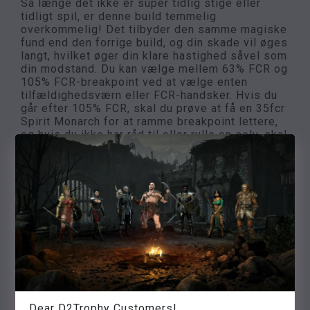
Så længe det ikke er super tidlig stige eller
tidligt spil, er denne build temmelig
overkommelig! Det tilbyder den samme magiske
fund end den forrige build, og din skade vil øges
langt, hvilket øger din klare hastighed såvel som
din modstand. Du kan vælge mellem 63% FCR og
105% FCR-breakpoint ved at vælge enten
tilfældighedsværn eller FCR-handsker. Hvis du
går efter 105% FCR, skal du prøve at få en 35fcr
Spirit Monarch for at ramme breakpoint lettere,
og hvis du ikke har råd til eller rulle en selv, skal
du skifte en Nagel / MF-ring til en 10fcr.
Dette betyder ikke noget, hvis du går efter 63%
FCR-breakpoint. Magisk fund vil være omkring
300%, hvilket er anstændigt nok til at drive
landbrug. Jeg bruger faktisk denne build selv
ganske ofte omkring uge 2 på stige. For
kontakten kan du enten tilføje mere MF og skifte
til højre, før du dræber bosser eller tilføje Call to
Arms + Bo-ånd, som vil hjælpe dig med at dyrke
vejen mere sikkert og hurtigere.
High Tier Build:
Dear D2Trophy Customers!