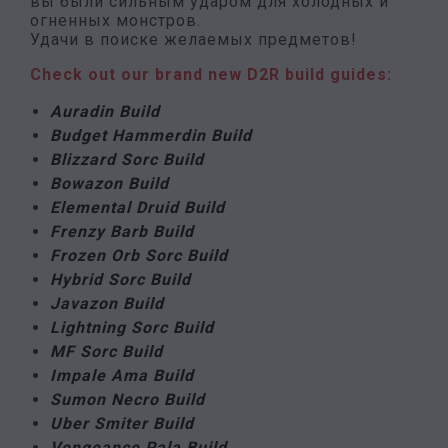
вы были сильным ударом для холодных и
огненных монстров.
Удачи в поиске желаемых предметов!
Check out our brand new D2R build guides:
Auradin Build
Budget Hammerdin Build
Blizzard Sorc Build
Bowazon Build
Elemental Druid Build
Frenzy Barb Build
Frozen Orb Sorc Build
Hybrid Sorc Build
Javazon Build
Lightning Sorc Build
MF Sorc Build
Impale Ama Build
Sumon Necro Build
Uber Smiter Build
Vengeance Pala Build