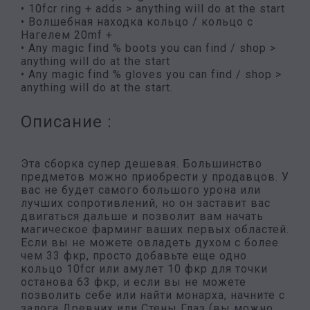
• 10fcr ring + adds > anything will do at the start
• Волшебная находка кольцо / кольцо с
Нагелем 20mf +
• Any magic find % boots you can find / shop >
anything will do at the start
• Any magic find % gloves you can find / shop >
anything will do at the start.
Описание :
Эта сборка супер дешевая. Большинство
предметов можно приобрести у продавцов. У
вас не будет самого большого урона или
лучших сопротивлений, но он заставит вас
двигаться дальше и позволит вам начать
магическое фарминг ваших первых областей.
Если вы не можете овладеть духом с более
чем 33 фкр, просто добавьте еще одно
кольцо 10fcr или амулет 10 фкр для точки
останова 63 фкр, и если вы не можете
позволить себе или найти монарха, начните с
залога Древних или Стены Глаз (вы можно