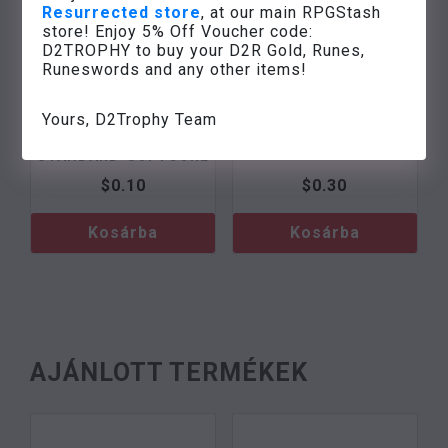
Resurrected store
, at our main RPGStash
store! Enjoy 5% Off Voucher code:
D2TROPHY to buy your D2R Gold, Runes,
Runeswords and any other items!
Yours, D2Trophy Team
A TÉRKÉPÉSZ ÉS
CHAOS ORB
–
PC-
VÉSŐJE
–
PC-
STANDARD-SOFTCORE
STANDARD-SOFTCORE
$
0.10
$
0.30
Kosárba
Kosárba
AJÁNLOTT TERMÉKEK