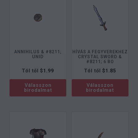
ANNIHILUS & #8211;
HÍVÁS A FEGYVEREKHEZ
UNID
CRYSTAL SWORD &
#8211; 6 BO
Tól től
$
1.99
Tól től
$
1.85
Válasszon
Válasszon
birodalmat
birodalmat