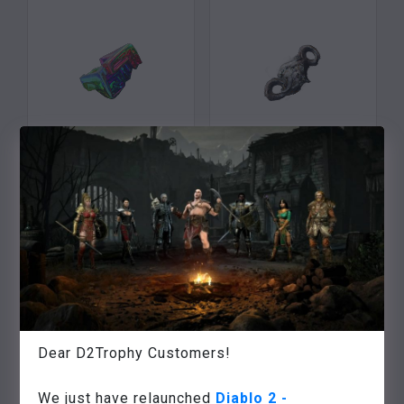
KROMATIKUS ORB
–
PC-
ÖSSZEOLVADÁS
STANDARD-SOFTCORE
GÖMBJE
–
PC-
STANDARD-SOFTCORE
$
0.18
$
0.18
Kosárba
Kosárba
Dear D2Trophy Customers!
We just have relaunched
Diablo 2 -