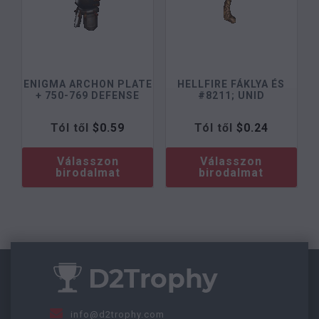
ENIGMA ARCHON PLATE
HELLFIRE FÁKLYA ÉS
+ 750-769 DEFENSE
#8211; UNID
Tól től
$
0.59
Tól től
$
0.24
Válasszon
Válasszon
birodalmat
birodalmat
info@d2trophy.com