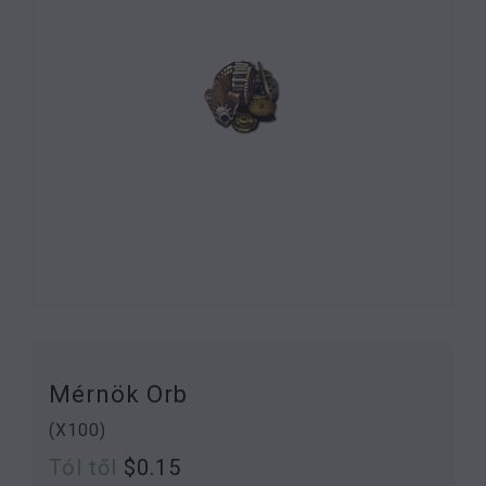
Mérnök Orb
(X100)
Tól től
$
0.15