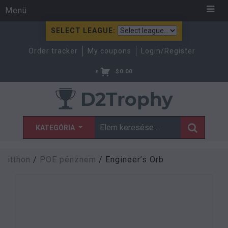
Menü
SELECT LEAGUE:
Order tracker
My coupons
Login/Register
$
0.00
0
KATEGÓRIA
itthon
/
POE pénznem
/ Engineer’s Orb