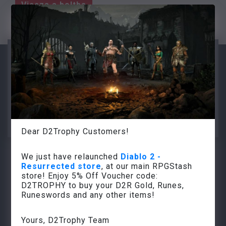
Vissza a boltba
info@d2trophy.com
Dear D2Trophy Customers!
A D2trófiáról
We just have relaunched
Diablo 2 -
Resurrected store
, at our main RPGStash
Hírek
store! Enjoy 5% Off Voucher code:
D2TROPHY to buy your D2R Gold, Runes,
GYIK
Runeswords and any other items!
MMO Partner Üzlet
Yours, D2Trophy Team