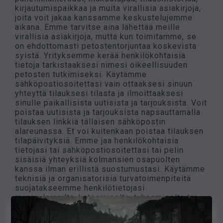
kirjautumispaikkaa ja muita virallisia asiakirjoja,
joita voit jakaa kanssamme keskustelujemme
aikana. Emme tarvitse aina lähettää meille
virallisia asiakirjoja, mutta kun toimitamme, se
on ehdottomasti petostentorjuntaa koskevista
syistä. Yrityksemme kerää henkilökohtaisia
tietoja tarkistaaksesi nimesi oikeellisuuden
petosten tutkimiseksi. Käytämme
sähköpostiosoitettasi vain ottaaksesi sinuun
yhteyttä tilauksesi tilasta ja ilmoittaaksesi
sinulle paikallisista uutisista ja tarjouksista. Voit
poistaa uutisista ja tarjouksista napsauttamalla
tilauksen linkkiä tällaisen sähköpostin
alareunassa. Et voi kuitenkaan poistaa tilauksen
tilapäivityksiä. Emme jaa henkilökohtaisia
tietojasi tai sähköpostiosoitettasi tai pelin
sisäisiä yhteyksiä kolmansien osapuolten
kanssa ilman erillistä suostumustasi. Käytämme
teknisiä ja organisatorisia turvatoimenpiteitä
suojatakseemme henkilötietojasi
manipuloinnilta, katoamiselta, tuhoamiselta tai
luvattomien pääsyltä.