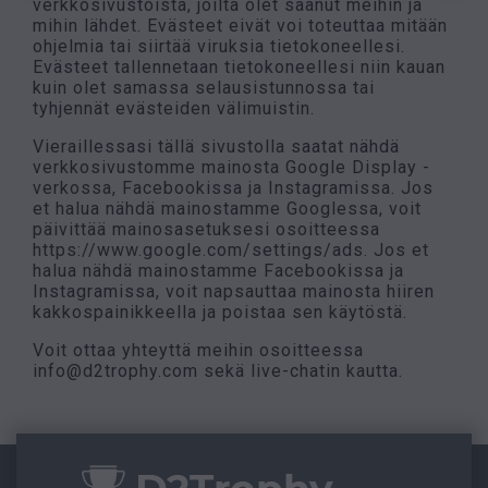
verkkosivustoista, joilta olet saanut meihin ja
mihin lähdet. Evästeet eivät voi toteuttaa mitään
ohjelmia tai siirtää viruksia tietokoneellesi.
Evästeet tallennetaan tietokoneellesi niin kauan
kuin olet samassa selausistunnossa tai
tyhjennät evästeiden välimuistin.
Vieraillessasi tällä sivustolla saatat nähdä
verkkosivustomme mainosta Google Display -
verkossa, Facebookissa ja Instagramissa. Jos
et halua nähdä mainostamme Googlessa, voit
päivittää mainosasetuksesi osoitteessa
https://www.google.com/settings/ads. Jos et
halua nähdä mainostamme Facebookissa ja
Instagramissa, voit napsauttaa mainosta hiiren
kakkospainikkeella ja poistaa sen käytöstä.
Voit ottaa yhteyttä meihin osoitteessa
info@d2trophy.com
sekä live-chatin kautta.