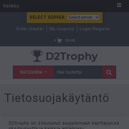
Valikko
SELECT SERVER:
Order tracker
My coupons
Login/Register
$
0.00
0
KATEGORIA
Tietosuojakäytäntö
D2trophy on sitoutunut suojelemaan käyttäjiensä
yksityisyyttä ja kaikkia antamiasi