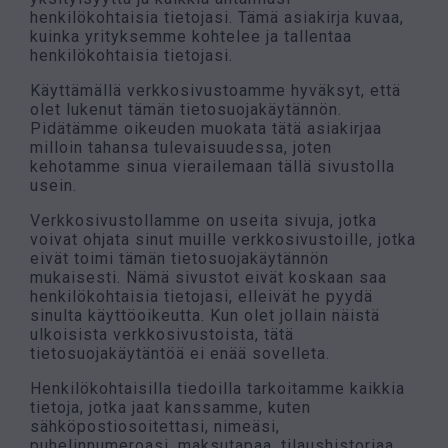
henkilökohtaisia tietojasi. Tämä asiakirja kuvaa,
kuinka yrityksemme kohtelee ja tallentaa
henkilökohtaisia tietojasi.
Käyttämällä verkkosivustoamme hyväksyt, että
olet lukenut tämän tietosuojakäytännön.
Pidätämme oikeuden muokata tätä asiakirjaa
milloin tahansa tulevaisuudessa, joten
kehotamme sinua vierailemaan tällä sivustolla
usein.
Verkkosivustollamme on useita sivuja, jotka
voivat ohjata sinut muille verkkosivustoille, jotka
eivät toimi tämän tietosuojakäytännön
mukaisesti. Nämä sivustot eivät koskaan saa
henkilökohtaisia tietojasi, elleivät he pyydä
sinulta käyttöoikeutta. Kun olet jollain näistä
ulkoisista verkkosivustoista, tätä
tietosuojakäytäntöä ei enää sovelleta.
Henkilökohtaisilla tiedoilla tarkoitamme kaikkia
tietoja, jotka jaat kanssamme, kuten
sähköpostiosoitettasi, nimeäsi,
puhelinnumeroasi, maksutapaa, tilaushistoriaa,